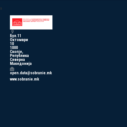
a
Бул.11
Октомври
10
1000
Скопје,
Република
Северна
Македонија
open.data@sobranie.mk
www.sobranie.mk