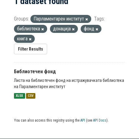
1 dataset found
Groups:
Парламентарен институт
Tags:
библиотека
донација
фонд
книга
Filter Results
Библиотечен фонд
Листа на библиотечен фонд на истражувачката библиотека
на Паралментарен институт
XLSX
CSV
You can also access this registry using the
API
(see
API Docs
).