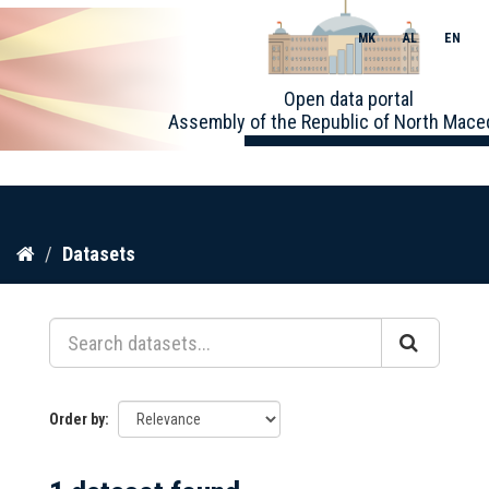
MK
AL
EN
Toggle
Open data portal
naviga
Assembly of the Republic of North Mace
Skip
Datasets
to
content
Order by