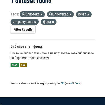
1 dataset found
Tags:
библиотека
библиотекар
книга
истражувања
фонд
Filter Results
Библиотечен фонд
Листа на библиотечен фонд на истражувачката библиотека
на Паралментарен институт
XLSX
CSV
You can also access this registry using the
API
(see
API Docs
).
a