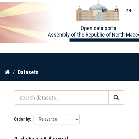
MK
AL
EN
Toggle
Open data portal
naviga
Assembly of the Republic of North Mace
Skip
Datasets
to
content
Order by