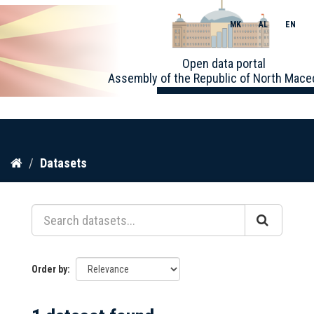
MK
AL
EN
Toggle
Open data portal
naviga
Assembly of the Republic of North Mace
Skip
Datasets
to
content
Order by