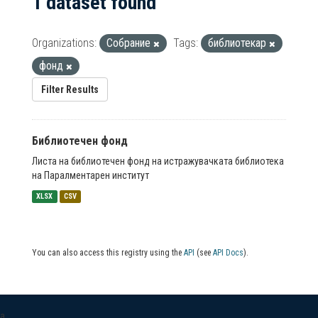
1 dataset found
Organizations:
Собрание
Tags:
библиотекар
фонд
Filter Results
Библиотечен фонд
Листа на библиотечен фонд на истражувачката библиотека
на Паралментарен институт
XLSX
CSV
You can also access this registry using the
API
(see
API Docs
).
a