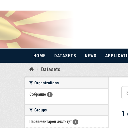
HOME
DATASETS
NEWS
APPLICAT
Skip
Datasets
to
content
Organizations
Собрание
1
Groups
1
Парламентарен институт
1