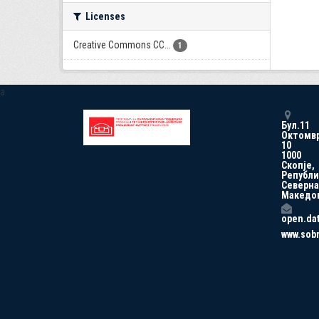
Licenses
Creative Commons CC...
1
a
Бул.11
Октомв
10
1000
Скопје,
Републи
Северна
Македо
open.da
www.sob