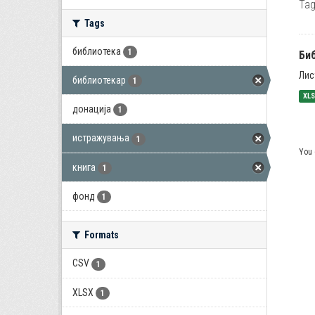
Tag
Tags
библиотека
1
Би
Лис
библиотекар
1
XL
донација
1
истражувања
1
You 
книга
1
фонд
1
Formats
CSV
1
XLSX
1