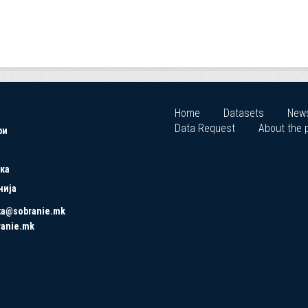
Home
Datasets
New
Data Request
About the p
ри
ка
нија
ta@sobranie.mk
ranie.mk
Copyrights © 2021 All Rights Reserved by Asseco SEE.