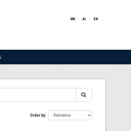
MK
AL
EN
L
Order by