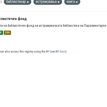
s:
библиотекар
истражувања
книга
блиотечен фонд
та на библиотечен фонд на истражувачката библиотека на Паралментарен 
SX
CSV
can also access this registry using the
API
(see
API Docs
).