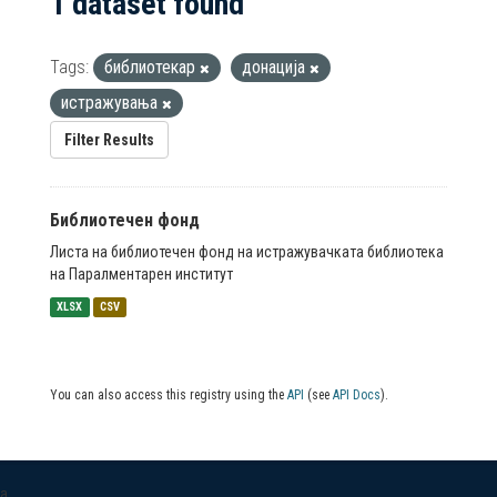
1 dataset found
Tags:
библиотекар
донација
истражувања
Filter Results
Библиотечен фонд
Листа на библиотечен фонд на истражувачката библиотека
на Паралментарен институт
XLSX
CSV
You can also access this registry using the
API
(see
API Docs
).
a