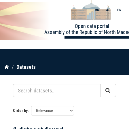
MK
AL
EN
Toggle
Open data portal
naviga
Assembly of the Republic of North Mace
Skip
Datasets
to
content
Order by