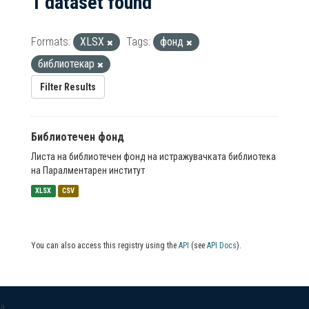
1 dataset found
Formats:
XLSX
Tags:
фонд
библиотекар
Filter Results
Библиотечен фонд
Листа на библиотечен фонд на истражувачката библиотека
на Паралментарен институт
XLSX
CSV
You can also access this registry using the
API
(see
API Docs
).
a