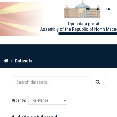
MK
AL
EN
Toggle
Open data portal
naviga
Assembly of the Republic of North Mace
Skip
Datasets
to
content
Order by