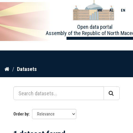
MK
AL
EN
Toggle
Open data portal
naviga
Assembly of the Republic of North Mace
Skip
Datasets
to
content
Order by