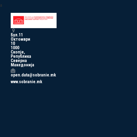
a
Бул.11
Октомври
10
1000
Скопје,
Република
Северна
Македонија
open.data@sobranie.mk
www.sobranie.mk