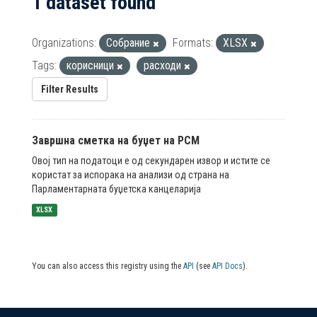
1 dataset found
Organizations:
Собрание
Formats:
XLSX
Tags:
корисници
расходи
Filter Results
Завршна сметка на буџет на РСМ
Овој тип на податоци е од секундарен извор и истите се
користат за испорака на анализи од страна на
Парламентарната буџетска канцеларија
XLSX
You can also access this registry using the
API
(see
API Docs
).