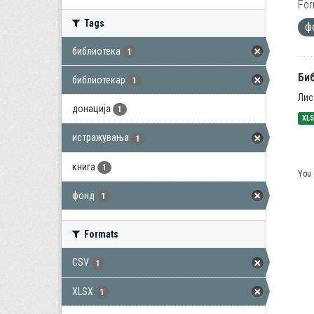
For
Tags
ф
библиотека
1
Би
библиотекар
1
Лис
донација
1
XL
истражувања
1
книга
1
You 
фонд
1
Formats
CSV
1
XLSX
1