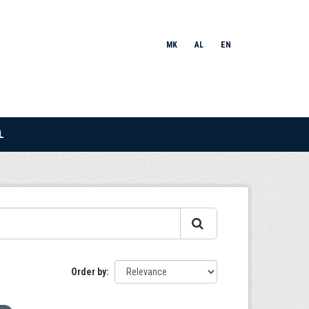
MK
AL
EN
L
Order by