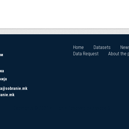
Home
Datasets
New
Data Request
About the p
ри
ка
нија
ta@sobranie.mk
ranie.mk
Copyrights © 2021 All Rights Reserved by Asseco SEE.