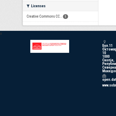
Licenses
Creative Commons CC...
1
a
Бул.11
Октомв
10
1000
Скопје,
Републи
Северна
Македо
open.da
www.sob