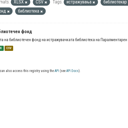
mats:
XLSX
CSV
Tags:
истражувања
библиотекар
онд
библиотека
блиотечен фонд
та на библиотечен фонд на истражувачката библиотека на Паралментарен 
SX
CSV
can also access this registry using the
API
(see
API Docs
).