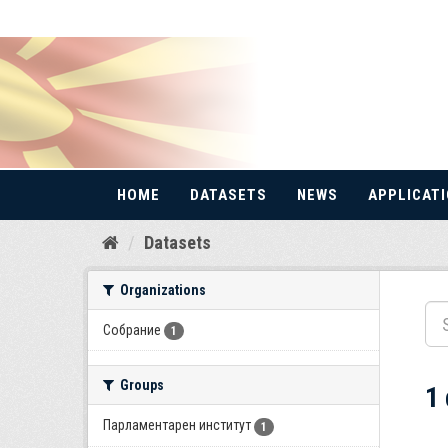
HOME
DATASETS
NEWS
APPLICAT
Skip
Datasets
to
content
Organizations
Собрание
1
Groups
1
Парламентарен институт
1