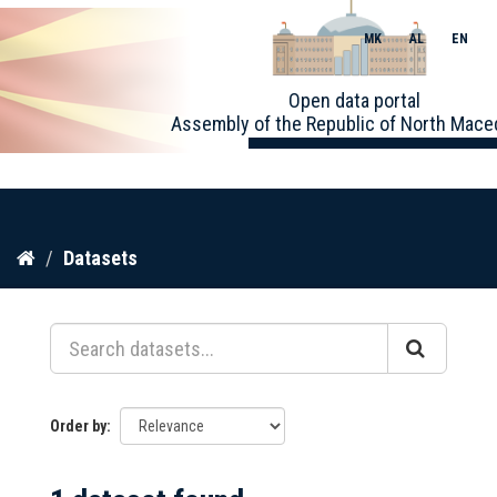
MK
AL
EN
Toggle
Open data portal
naviga
Assembly of the Republic of North Mace
Skip
Datasets
to
content
Order by