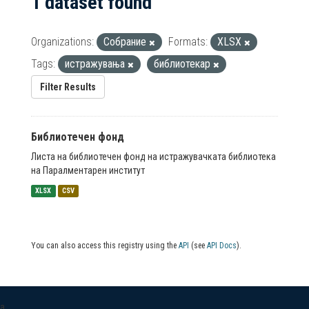
1 dataset found
Organizations:
Собрание
Formats:
XLSX
Tags:
истражувања
библиотекар
Filter Results
Библиотечен фонд
Листа на библиотечен фонд на истражувачката библиотека
на Паралментарен институт
XLSX
CSV
You can also access this registry using the
API
(see
API Docs
).
a