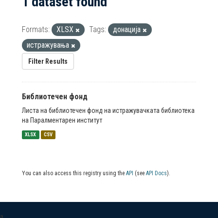
1 dataset found
Formats:
XLSX
Tags:
донација
истражувања
Filter Results
Библиотечен фонд
Листа на библиотечен фонд на истражувачката библиотека
на Паралментарен институт
XLSX
CSV
You can also access this registry using the
API
(see
API Docs
).
a