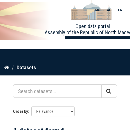
MK
AL
EN
Toggle
Open data portal
naviga
Assembly of the Republic of North Mace
Skip
Datasets
to
content
Order by