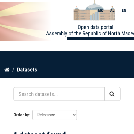
MK
AL
EN
Toggle
Open data portal
naviga
Assembly of the Republic of North Mace
Skip
Datasets
to
content
Order by