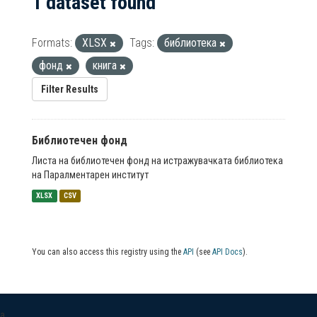
1 dataset found
Formats:
XLSX
Tags:
библиотека
фонд
книга
Filter Results
Библиотечен фонд
Листа на библиотечен фонд на истражувачката библиотека
на Паралментарен институт
XLSX
CSV
You can also access this registry using the
API
(see
API Docs
).
a