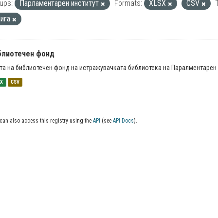
ups:
Парламентарен институт
Formats:
XLSX
CSV
нига
блиотечен фонд
та на библиотечен фонд на истражувачката библиотека на Паралментарен 
SX
CSV
can also access this registry using the
API
(see
API Docs
).