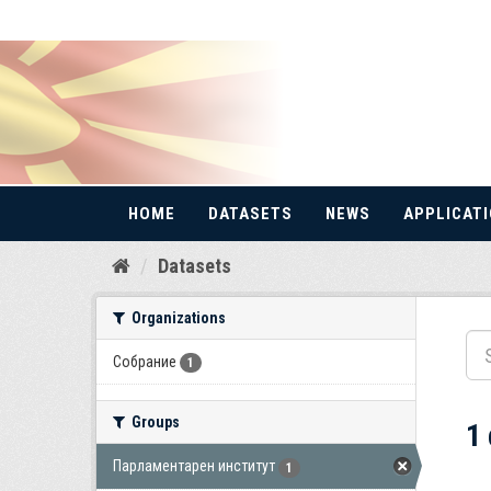
HOME
DATASETS
NEWS
APPLICAT
Skip
Datasets
to
content
Organizations
Собрание
1
Groups
1
Парламентарен институт
1