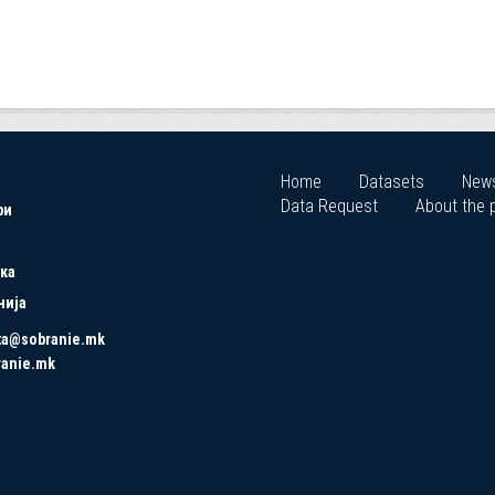
Home
Datasets
New
Data Request
About the p
ри
ка
нија
ta@sobranie.mk
ranie.mk
Copyrights © 2021 All Rights Reserved by Asseco SEE.