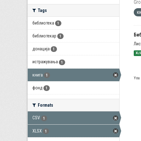
Gro
Tags
к
библиотека
1
Би
библиотекар
1
Лис
донација
1
XL
истражувања
1
книга
1
You 
фонд
1
Formats
CSV
1
XLSX
1