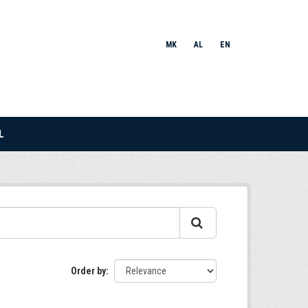
MK
AL
EN
L
Order by