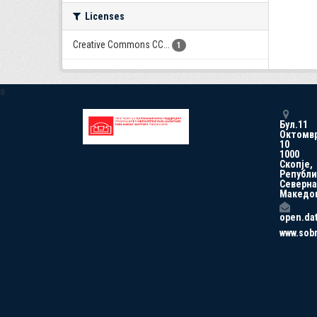
Licenses
Creative Commons CC...
1
a
Бул.11
Октомв
10
1000
Скопје,
Републи
Северна
Македо
open.da
www.sob