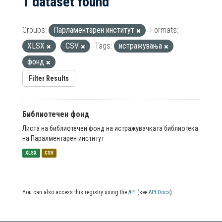
1 dataset found
Groups:
Парламентарен институт
Formats:
XLSX
CSV
Tags:
истражувања
фонд
Filter Results
Библиотечен фонд
Листа на библиотечен фонд на истражувачката библиотека
на Паралментарен институт
XLSX
CSV
You can also access this registry using the
API
(see
API Docs
).