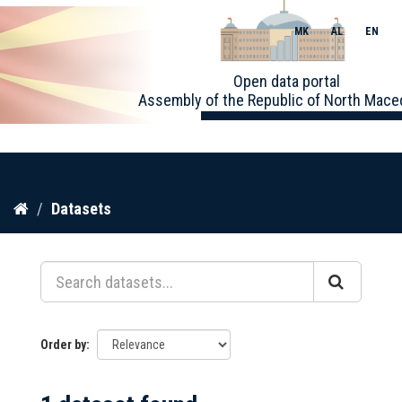
MK
AL
EN
Toggle
Open data portal
naviga
Assembly of the Republic of North Mace
Skip
Datasets
to
content
Order by