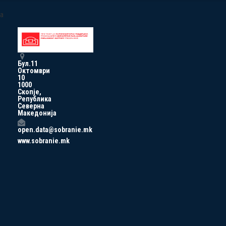
a
Бул.11
Октомври
10
1000
Скопје,
Република
Северна
Македонија
open.data@sobranie.mk
www.sobranie.mk