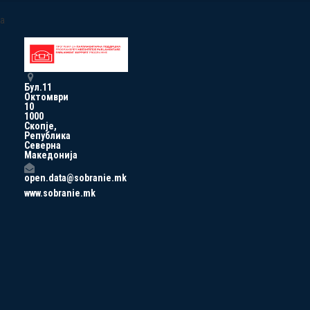
a
Бул.11
Октомври
10
1000
Скопје,
Република
Северна
Македонија
open.data@sobranie.mk
www.sobranie.mk