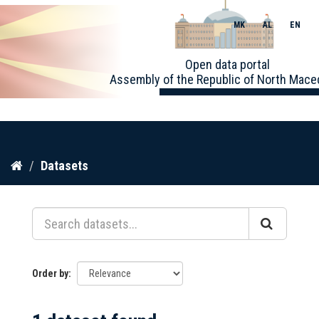
MK
AL
EN
Toggle
Open data portal
naviga
Assembly of the Republic of North Mace
Skip
Datasets
to
content
Order by