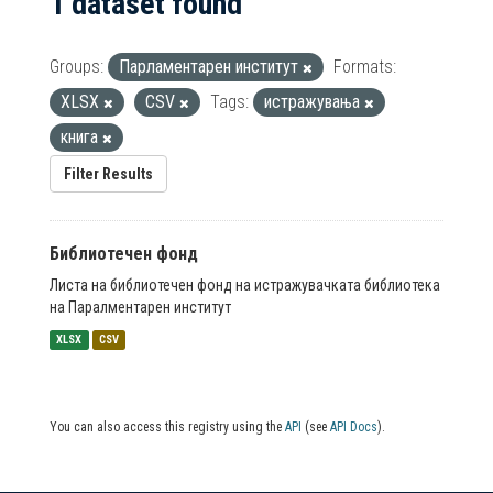
1 dataset found
Groups:
Парламентарен институт
Formats:
XLSX
CSV
Tags:
истражувања
книга
Filter Results
Библиотечен фонд
Листа на библиотечен фонд на истражувачката библиотека
на Паралментарен институт
XLSX
CSV
You can also access this registry using the
API
(see
API Docs
).