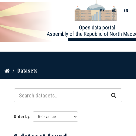
MK
AL
EN
Toggle
Open data portal
naviga
Assembly of the Republic of North Mace
Skip
Datasets
to
content
Order by