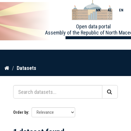
MK
AL
EN
Toggle
Open data portal
naviga
Assembly of the Republic of North Mace
Skip
Datasets
to
content
Order by