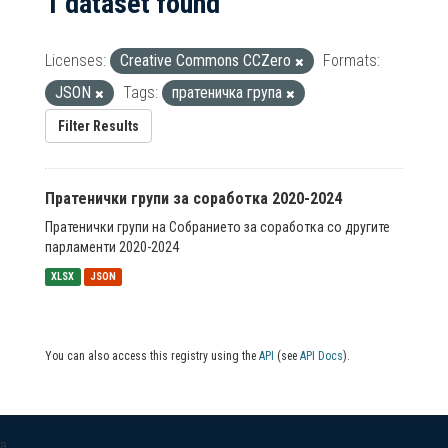
1 dataset found
Licenses:
Creative Commons CCZero
Formats:
JSON
Tags:
пратеничка група
Filter Results
Пратенички групи за соработка 2020-2024
Пратенички групи на Собранието за соработка со другите
парламенти 2020-2024
XLSX
JSON
You can also access this registry using the
API
(see
API Docs
).
a