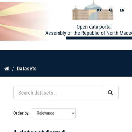
MK
AL
EN
Toggle
Open data portal
naviga
Assembly of the Republic of North Mace
Skip
Datasets
to
content
Order by