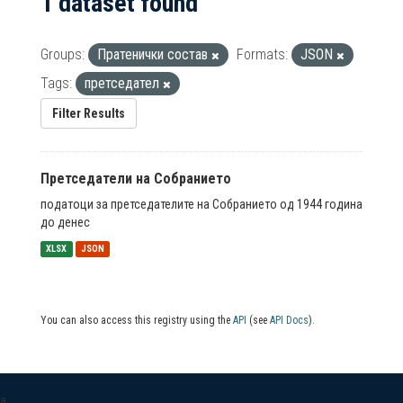
1 dataset found
Groups:
Пратенички состав
Formats:
JSON
Tags:
претседател
Filter Results
Претседатели на Собранието
податоци за претседателите на Собранието од 1944 година
до денес
XLSX
JSON
You can also access this registry using the
API
(see
API Docs
).
a