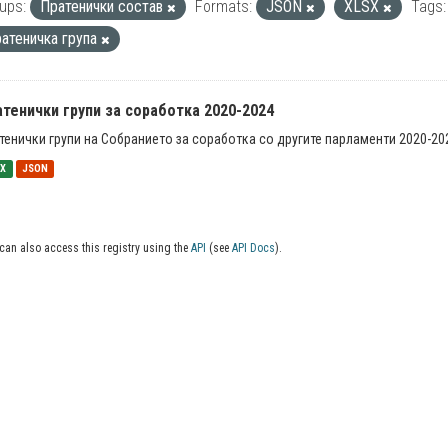
ups:
Пратенички состав
Formats:
JSON
XLSX
Tags:
ратеничка група
тенички групи за соработка 2020-2024
тенички групи на Собранието за соработка со другите парламенти 2020-20
SX
JSON
can also access this registry using the
API
(see
API Docs
).