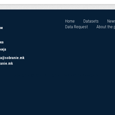
Home
Datasets
New
Data Request
About the p
ри
ка
нија
ta@sobranie.mk
ranie.mk
Copyrights © 2021 All Rights Reserved by Asseco SEE.