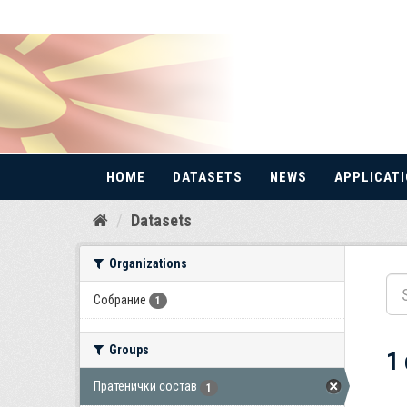
HOME
DATASETS
NEWS
APPLICAT
Skip
Datasets
to
content
Organizations
Собрание
1
Groups
1
Пратенички состав
1