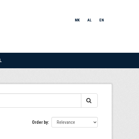
MK
AL
EN
L
Order by