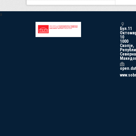
a
Бул.11
Октомв
10
1000
Скопје,
Републи
Северна
Македо
open.da
www.sob