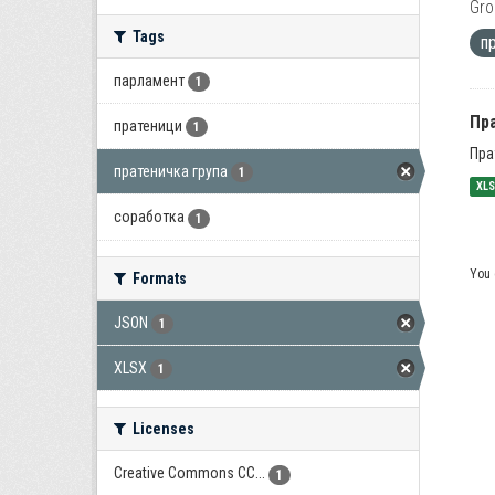
Gro
Tags
п
парламент
1
Пра
пратеници
1
Пра
пратеничка група
1
XL
соработка
1
You 
Formats
JSON
1
XLSX
1
Licenses
Creative Commons CC...
1