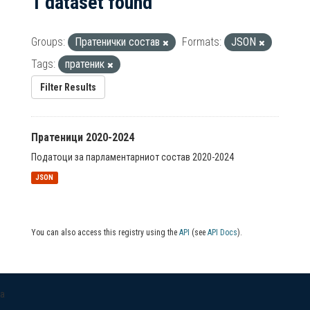
1 dataset found
Groups:
Пратенички состав
Formats:
JSON
Tags:
пратеник
Filter Results
Пратеници 2020-2024
Податоци за парламентарниот состав 2020-2024
JSON
You can also access this registry using the
API
(see
API Docs
).
a