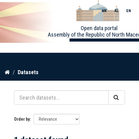
MK
AL
EN
Toggle
Open data portal
naviga
Assembly of the Republic of North Mace
Skip
Datasets
to
content
Order by