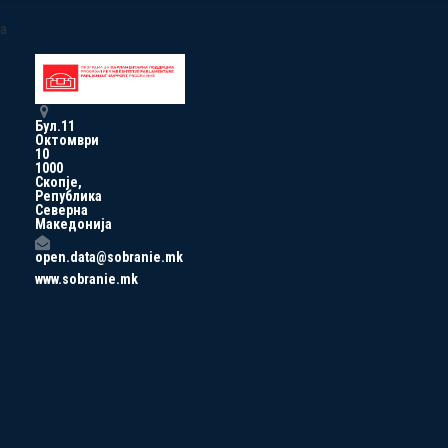
a
Бул.11
Октомври
10
1000
Скопје,
Република
Северна
Македонија
open.data@sobranie.mk
www.sobranie.mk