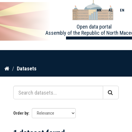
MK
AL
EN
Toggle
Open data portal
naviga
Assembly of the Republic of North Mace
Skip
Datasets
to
content
Order by