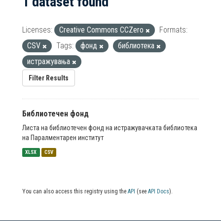
1 dataset found
Licenses:
Creative Commons CCZero
Formats:
CSV
Tags:
фонд
библиотека
истражувања
Filter Results
Библиотечен фонд
Листа на библиотечен фонд на истражувачката библиотека
на Паралментарен институт
XLSX
CSV
You can also access this registry using the
API
(see
API Docs
).