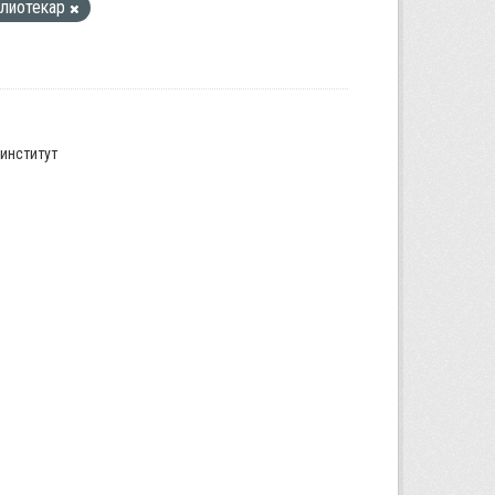
блиотекар
институт