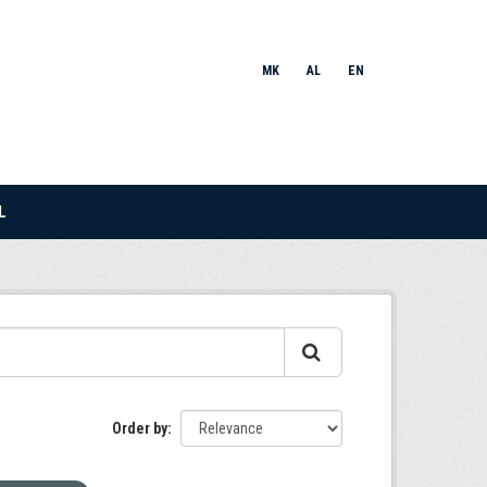
MK
AL
EN
L
Order by