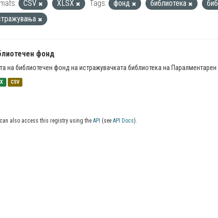
mats:
CSV
XLSX
Tags:
фонд
библиотека
би
стражувања
блиотечен фонд
та на библиотечен фонд на истражувачката библиотека на Паралментарен 
SX
CSV
can also access this registry using the
API
(see
API Docs
).