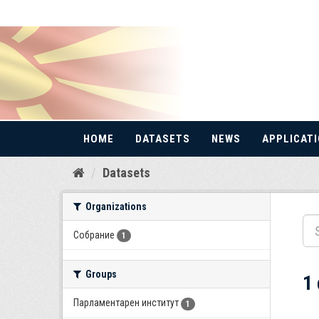
HOME
DATASETS
NEWS
APPLICAT
Skip
Datasets
to
content
Organizations
Собрание
1
Groups
1
Парламентарен институт
1