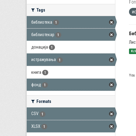
For
Tags
и
библиотека
1
Би
библиотекар
1
Лис
донација
1
XL
истражувања
1
книга
1
You 
фонд
1
Formats
CSV
1
XLSX
1