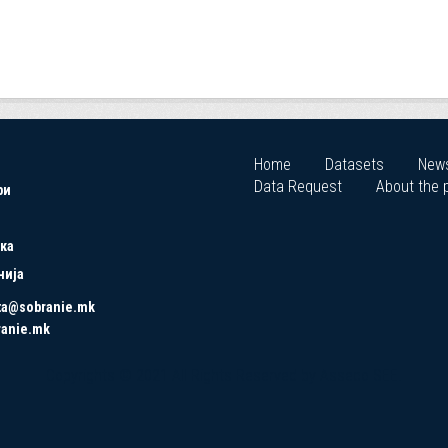
Home
Datasets
New
Data Request
About the p
ри
ка
нија
ta@sobranie.mk
ranie.mk
Copyrights © 2021 All Rights Reserved by Asseco SEE.