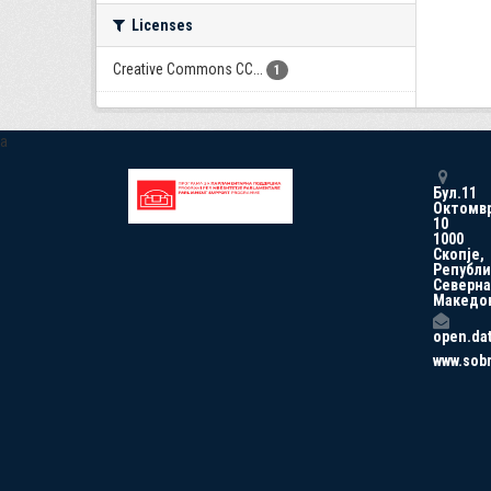
Licenses
Creative Commons CC...
1
a
Бул.11
Октомв
10
1000
Скопје,
Републи
Северна
Македо
open.da
www.sob