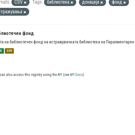
mats:
CSV
Tags:
библиотека
донација
фонд
стражувања
блиотечен фонд
та на библиотечен фонд на истражувачката библиотека на Паралментарен 
SX
CSV
can also access this registry using the
API
(see
API Docs
).