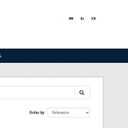
MK
AL
EN
L
Order by