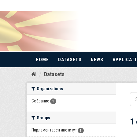
HOME
DATASETS
NEWS
APPLICAT
Skip
Datasets
to
content
Organizations
Собрание
1
Groups
1
Парламентарен институт
1