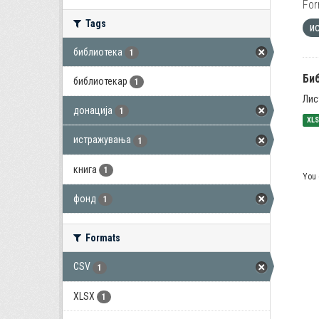
For
Tags
и
библиотека
1
Би
библиотекар
1
Лис
донација
1
XL
истражувања
1
книга
1
You 
фонд
1
Formats
CSV
1
XLSX
1