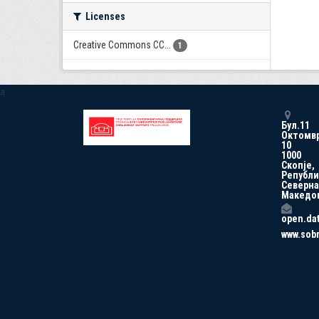
Licenses
Creative Commons CC...
1
a
Бул.11
Октомв
10
1000
Скопје,
Републи
Северна
Македо
open.da
www.sob