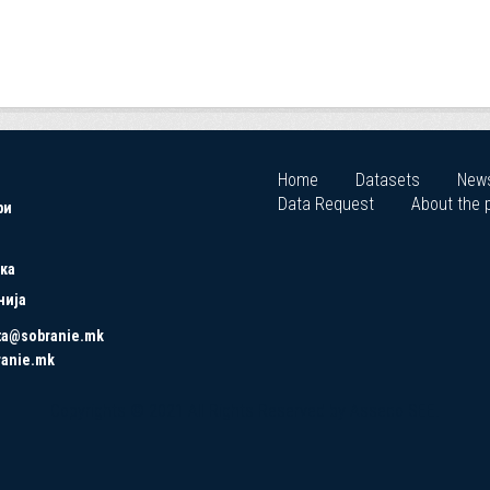
Home
Datasets
New
Data Request
About the p
ри
ка
нија
ta@sobranie.mk
ranie.mk
Copyrights © 2021 All Rights Reserved by Asseco SEE.