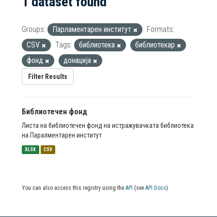
1 dataset found
Groups:
Парламентарен институт
Formats:
CSV
Tags:
библиотека
библиотекар
фонд
донација
Filter Results
Библиотечен фонд
Листа на библиотечен фонд на истражувачката библиотека
на Паралментарен институт
XLSX
CSV
You can also access this registry using the
API
(see
API Docs
).