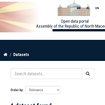
MK
AL
EN
Toggle
Open data portal
naviga
Assembly of the Republic of North Mace
Skip
Datasets
to
content
Order by