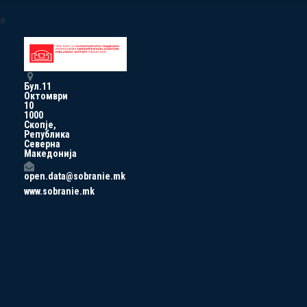
a
Бул.11
Октомври
10
1000
Скопје,
Република
Северна
Македонија
open.data@sobranie.mk
www.sobranie.mk