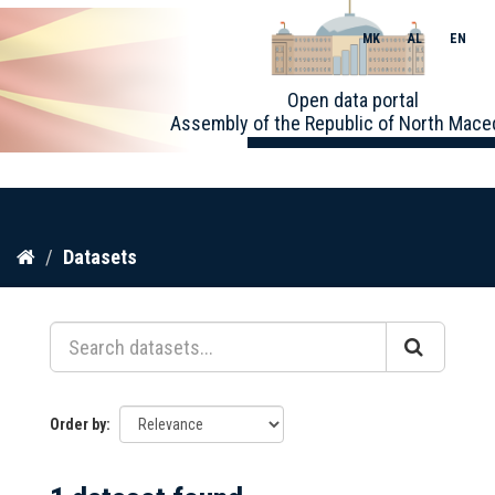
MK
AL
EN
Toggle
Open data portal
naviga
Assembly of the Republic of North Mace
Skip
Datasets
to
content
Order by