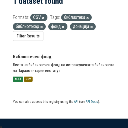
1 dataset found
Formats:
CSV
Tags:
библиотека
библиотекар
фонд
донација
Filter Results
Библиотечен фонд
Листа на библиотечен фонд на истражувачката библиотека
на Паралментарен институт
XLSX
CSV
You can also access this registry using the
API
(see
API Docs
).
a