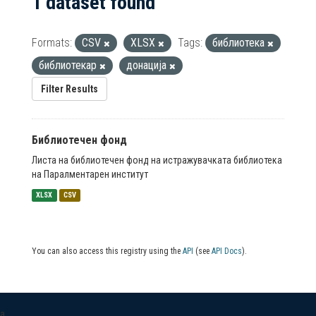
1 dataset found
Formats:
CSV
XLSX
Tags:
библиотека
библиотекар
донација
Filter Results
Библиотечен фонд
Листа на библиотечен фонд на истражувачката библиотека
на Паралментарен институт
XLSX
CSV
You can also access this registry using the
API
(see
API Docs
).
a