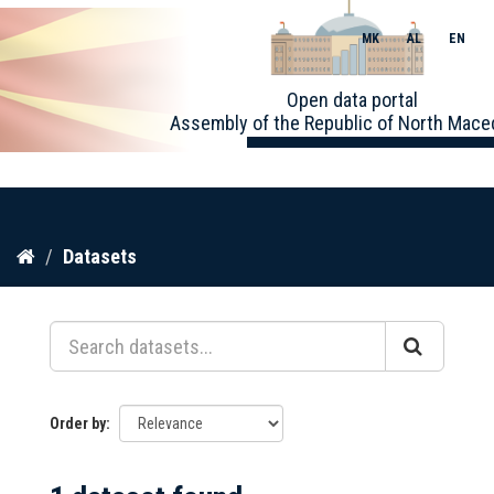
MK
AL
EN
Toggle
Open data portal
naviga
Assembly of the Republic of North Mace
Skip
Datasets
to
content
Order by