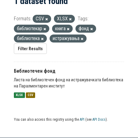
1 dataset found
Formats:
CSV
XLSX
Tags:
библиотекар
книга
фонд
библиотека
истражувања
Filter Results
Библиотечен фонд
Листа на библиотечен фонд на истражувачката библиотека
на Паралментарен институт
XLSX
CSV
You can also access this registry using the
API
(see
API Docs
).