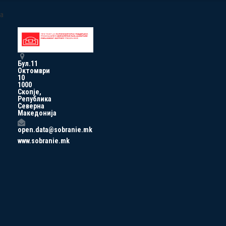
a
Бул.11
Октомври
10
1000
Скопје,
Република
Северна
Македонија
open.data@sobranie.mk
www.sobranie.mk