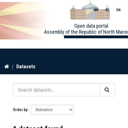
MK
AL
EN
Toggle
Open data portal
naviga
Assembly of the Republic of North Mace
Skip
Datasets
to
content
Order by