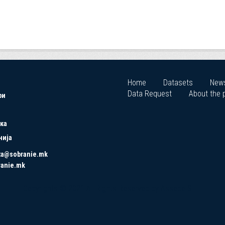
Home
Datasets
New
Data Request
About the p
ри
ка
нија
ta@sobranie.mk
ranie.mk
Copyrights © 2021 All Rights Reserved by Asseco SEE.