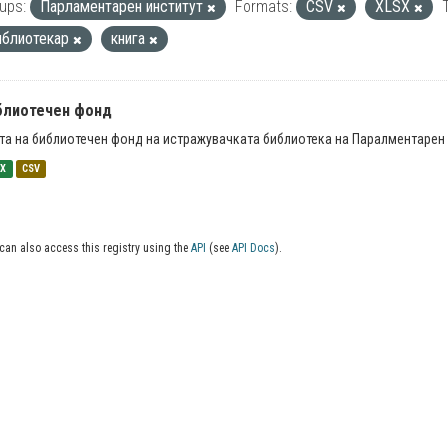
ups:
Парламентарен институт
Formats:
CSV
XLSX
иблиотекар
книга
блиотечен фонд
та на библиотечен фонд на истражувачката библиотека на Паралментарен 
SX
CSV
can also access this registry using the
API
(see
API Docs
).