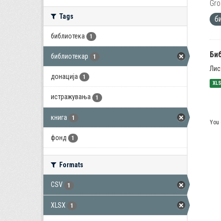
Gro
Tags
б
библиотека
1
Би
библиотекар
1
Лис
донација
1
XL
истражувања
1
книга
1
You 
фонд
1
Formats
CSV
1
XLSX
1