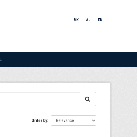
MK
AL
EN
L
Order by