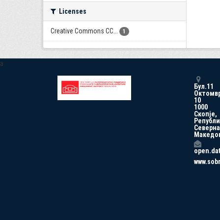
Licenses
Creative Commons CC...
1
a
Бул.11
Октомв
10
1000
Скопје,
Републи
Северна
Македо
open.da
www.sob