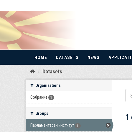
HOME
DATASETS
NEWS
APPLICAT
Skip
Datasets
to
content
Organizations
Собрание
1
Groups
1
Парламентарен институт
1