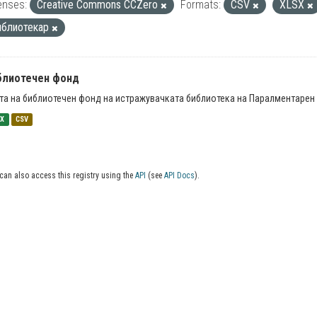
enses:
Creative Commons CCZero
Formats:
CSV
XLSX
иблиотекар
блиотечен фонд
та на библиотечен фонд на истражувачката библиотека на Паралментарен 
SX
CSV
can also access this registry using the
API
(see
API Docs
).