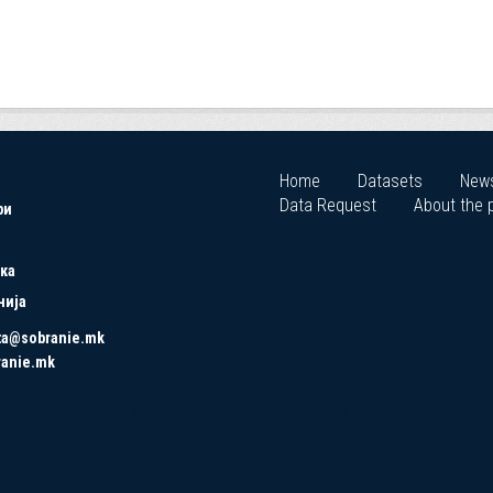
Home
Datasets
New
Data Request
About the p
ри
ка
нија
ta@sobranie.mk
ranie.mk
Copyrights © 2021 All Rights Reserved by Asseco SEE.