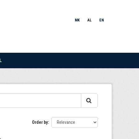
MK
AL
EN
L
Order by