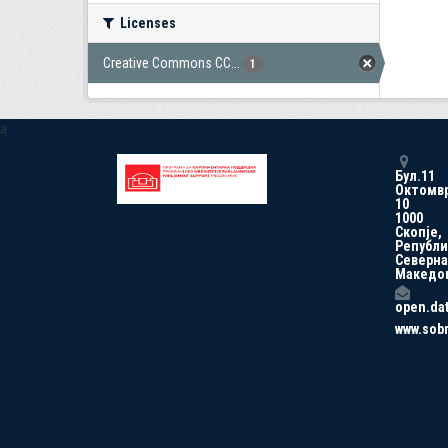
Licenses
Creative Commons CC...
1
a
Бул.11
Октомв
10
1000
Скопје,
Републи
Северна
Македо
open.da
www.sob