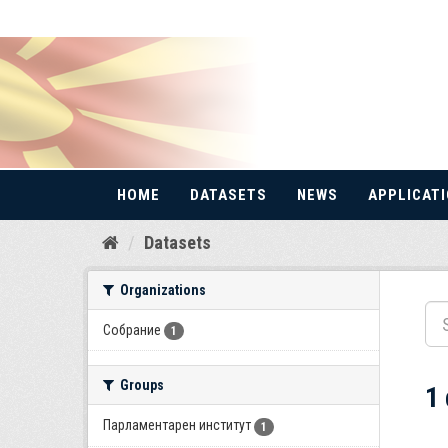
HOME
DATASETS
NEWS
APPLICAT
Skip
Datasets
to
content
Organizations
Собрание
1
Groups
1
Парламентарен институт
1