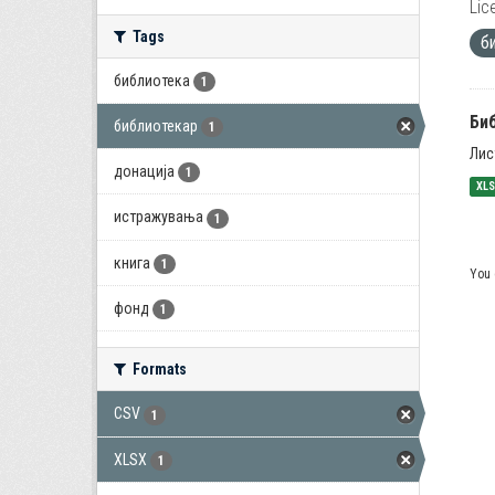
Lic
Tags
б
библиотека
1
Би
библиотекар
1
Лис
донација
1
XL
истражувања
1
книга
1
You 
фонд
1
Formats
CSV
1
XLSX
1