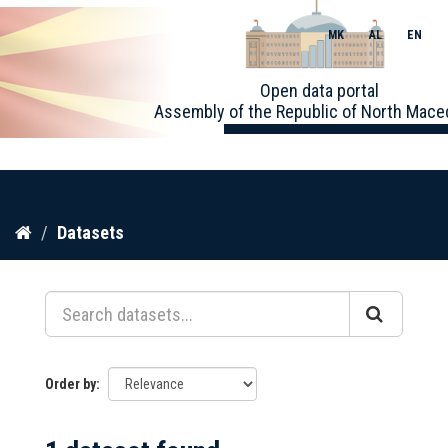
MK
AL
EN
Toggle
Open data portal
naviga
Assembly of the Republic of North Mace
Skip
Datasets
to
content
Order by