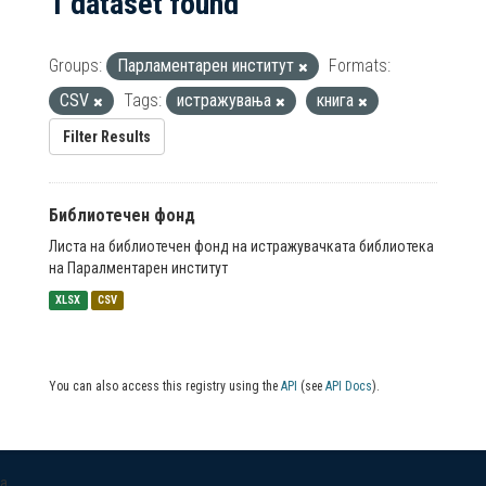
1 dataset found
Groups:
Парламентарен институт
Formats:
CSV
Tags:
истражувања
книга
Filter Results
Библиотечен фонд
Листа на библиотечен фонд на истражувачката библиотека
на Паралментарен институт
XLSX
CSV
You can also access this registry using the
API
(see
API Docs
).
a