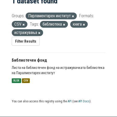
1 dataset found
Groups:
Парламентарен институт
Formats:
CSV
Tags:
библиотека
книга
истражувања
Filter Results
Библиотечен фонд
Листа на библиотечен фонд на истражувачката библиотека
на Паралментарен институт
XLSX
CSV
You can also access this registry using the
API
(see
API Docs
).