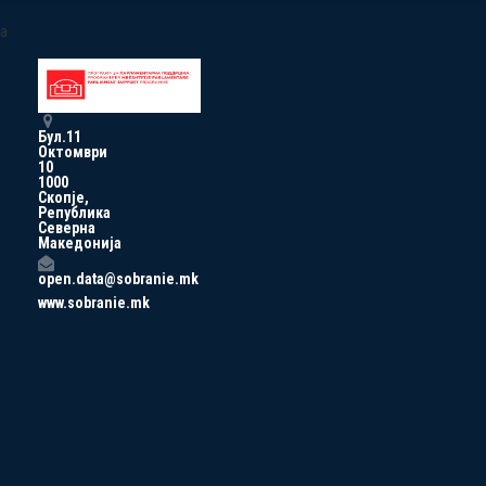
a
Бул.11
Октомври
10
1000
Скопје,
Република
Северна
Македонија
open.data@sobranie.mk
www.sobranie.mk