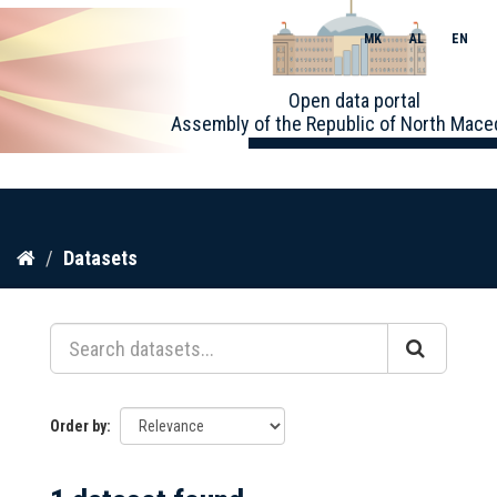
MK
AL
EN
Toggle
Open data portal
naviga
Assembly of the Republic of North Mace
Skip
Datasets
to
content
Order by