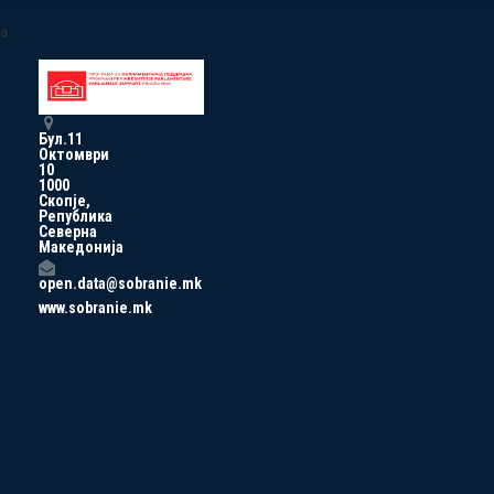
a
Бул.11
Октомври
10
1000
Скопје,
Република
Северна
Македонија
open.data@sobranie.mk
www.sobranie.mk