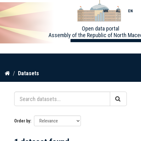
MK
AL
EN
Toggle
Open data portal
naviga
Assembly of the Republic of North Mace
Skip
Datasets
to
content
Order by