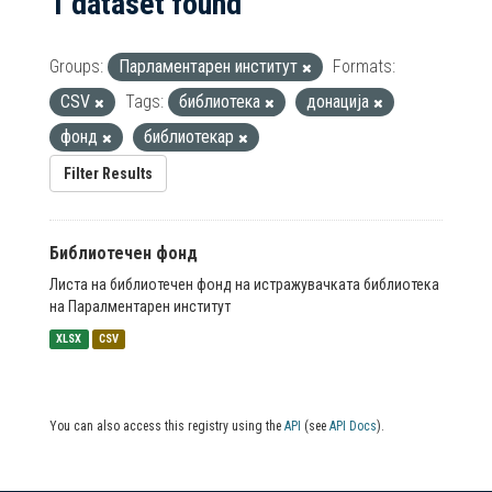
1 dataset found
Groups:
Парламентарен институт
Formats:
CSV
Tags:
библиотека
донација
фонд
библиотекар
Filter Results
Библиотечен фонд
Листа на библиотечен фонд на истражувачката библиотека
на Паралментарен институт
XLSX
CSV
You can also access this registry using the
API
(see
API Docs
).