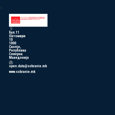
a
Бул.11
Октомври
10
1000
Скопје,
Република
Северна
Македонија
open.data@sobranie.mk
www.sobranie.mk