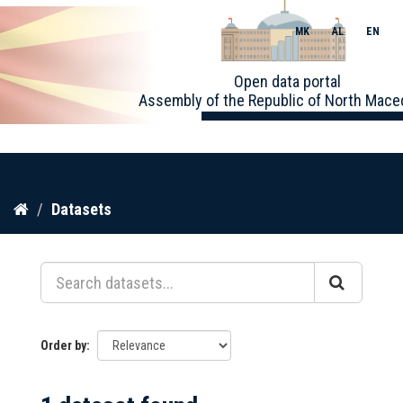
MK
AL
EN
Toggle
Open data portal
naviga
Assembly of the Republic of North Mace
Skip
Datasets
to
content
Order by