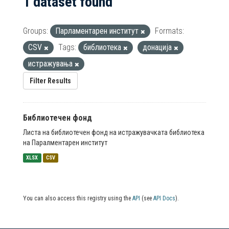
1 dataset found
Groups:
Парламентарен институт
Formats:
CSV
Tags:
библиотека
донација
истражувања
Filter Results
Библиотечен фонд
Листа на библиотечен фонд на истражувачката библиотека
на Паралментарен институт
XLSX
CSV
You can also access this registry using the
API
(see
API Docs
).