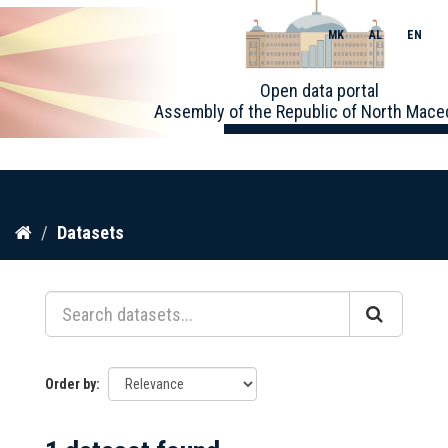
MK
AL
EN
Toggle
Open data portal
naviga
Assembly of the Republic of North Mace
Skip
Datasets
to
content
Order by