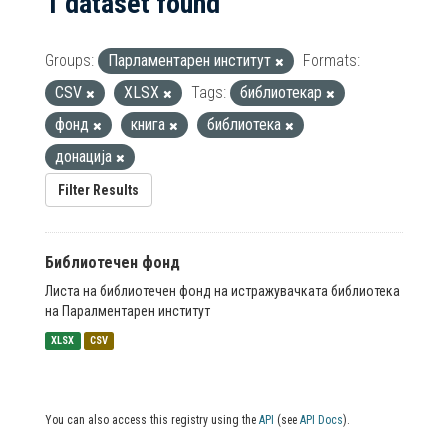
1 dataset found
Groups:
Парламентарен институт
Formats:
CSV
XLSX
Tags:
библиотекар
фонд
книга
библиотека
донација
Filter Results
Библиотечен фонд
Листа на библиотечен фонд на истражувачката библиотека
на Паралментарен институт
XLSX
CSV
You can also access this registry using the
API
(see
API Docs
).