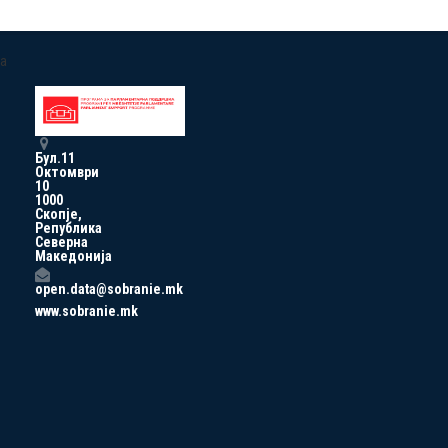
a
Бул.11
Октомври
10
1000
Скопје,
Република
Северна
Македонија
open.data@sobranie.mk
www.sobranie.mk