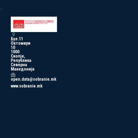
a
Бул.11
Октомври
10
1000
Скопје,
Република
Северна
Македонија
open.data@sobranie.mk
www.sobranie.mk