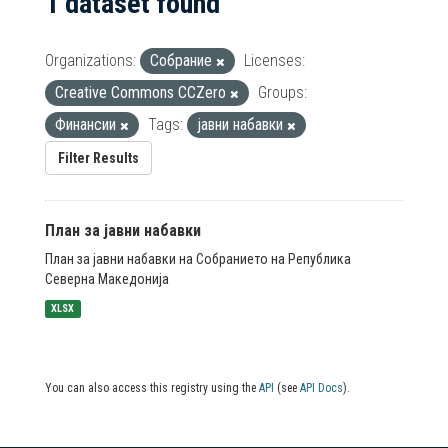
1 dataset found
Organizations:
Собрание
Licenses:
Creative Commons CCZero
Groups:
Финансии
Tags:
јавни набавки
Filter Results
План за јавни набавки
План за јавни набавки на Собранието на Република
Северна Македонија
XLSX
You can also access this registry using the
API
(see
API Docs
).