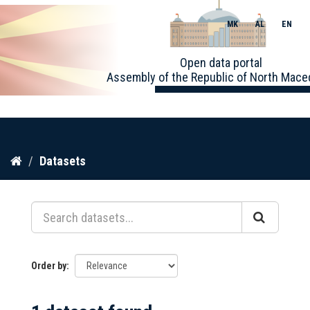
MK
AL
EN
Toggle
Open data portal
naviga
Assembly of the Republic of North Mace
Skip
Datasets
to
content
Order by