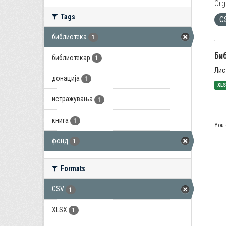
Org
Tags
C
библиотека
1
Би
библиотекар
1
Лис
донација
1
XL
истражувања
1
книга
1
You 
фонд
1
Formats
CSV
1
XLSX
1