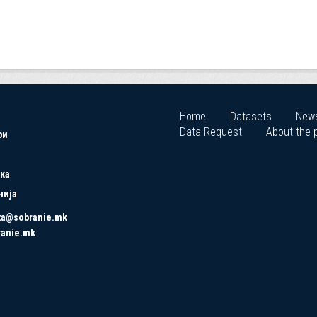
Home
Datasets
New
Data Request
About the p
ри
ка
нија
ta@sobranie.mk
ranie.mk
Copyrights © 2021 All Rights Reserved by Asseco SEE.