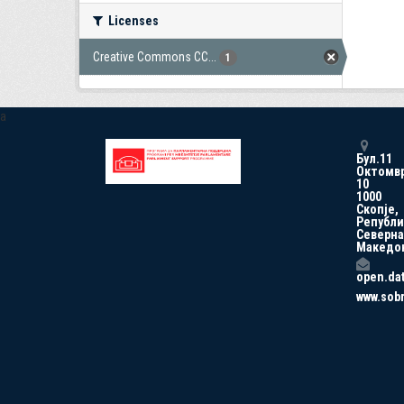
Licenses
Creative Commons CC...
1
a
Бул.11
Октомв
10
1000
Скопје,
Републи
Северна
Македо
open.da
www.sob