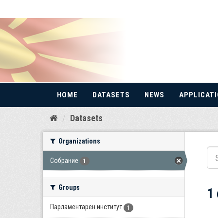
HOME
DATASETS
NEWS
APPLICAT
Skip
Datasets
to
content
Organizations
Собрание
1
Groups
1
Парламентарен институт
1