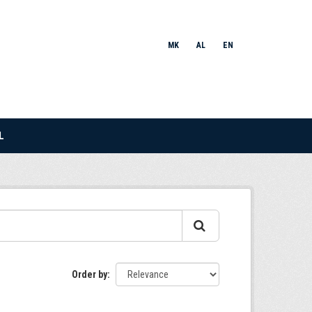
MK
AL
EN
L
Order by