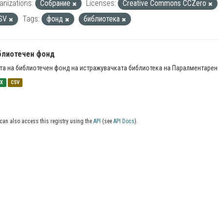
anizations:
Собрание
Licenses:
Creative Commons CCZero
SV
Tags:
фонд
библиотека
блиотечен фонд
та на библиотечен фонд на истражувачката библиотека на Паралментарен 
SX
CSV
can also access this registry using the
API
(see
API Docs
).