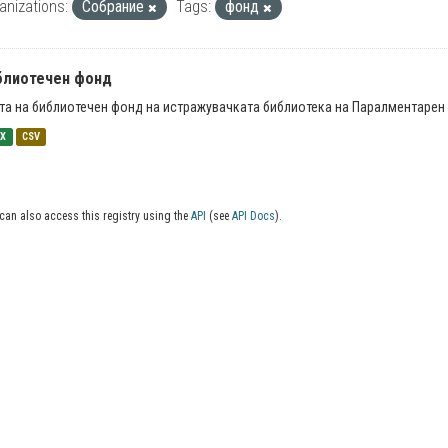
anizations:
Собрание
Tags:
фонд
блиотечен фонд
та на библиотечен фонд на истражувачката библиотека на Паралментарен 
SX
CSV
can also access this registry using the
API
(see
API Docs
).