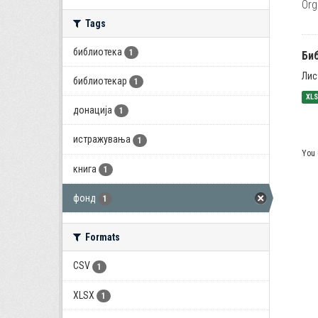
Org
Tags
библиотека
1
Би
Лис
библиотекар
1
XL
донација
1
истражувања
1
You 
книга
1
фонд
1
Formats
CSV
1
XLSX
1