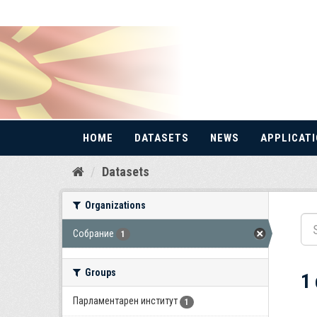
HOME
DATASETS
NEWS
APPLICAT
Skip
Datasets
to
content
Organizations
Собрание
1
Groups
1
Парламентарен институт
1