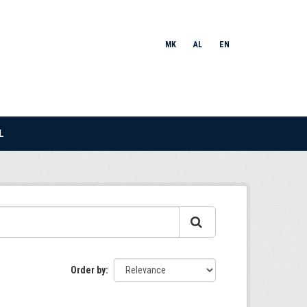
MK
AL
EN
L
Order by