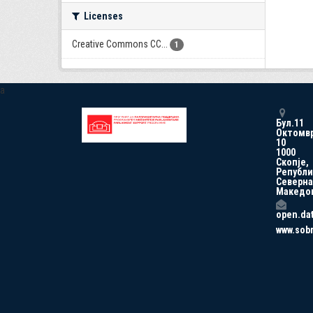
Licenses
Creative Commons CC...
1
a
Бул.11
Октомв
10
1000
Скопје,
Републи
Северна
Македо
open.da
www.sob