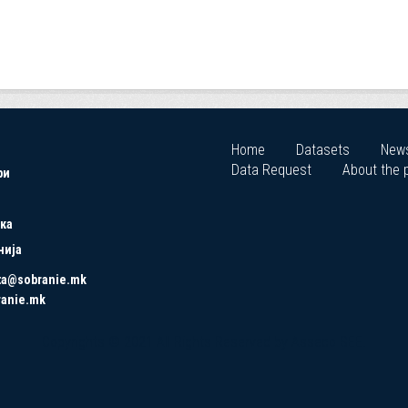
Home
Datasets
New
Data Request
About the p
ри
ка
нија
ta@sobranie.mk
ranie.mk
Copyrights © 2021 All Rights Reserved by Asseco SEE.