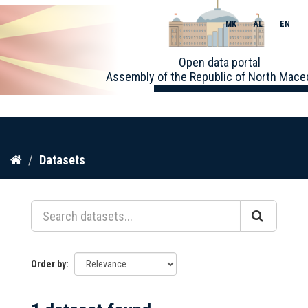
MK
AL
EN
Toggle
Open data portal
naviga
Assembly of the Republic of North Mace
Skip
Datasets
to
content
Order by