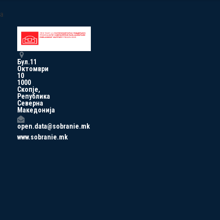
a
Бул.11
Октомври
10
1000
Скопје,
Република
Северна
Македонија
open.data@sobranie.mk
www.sobranie.mk