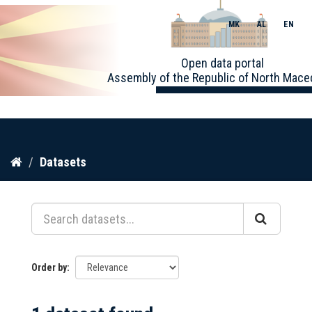
MK
AL
EN
Toggle
Open data portal
naviga
Assembly of the Republic of North Mace
Skip
Datasets
to
content
Order by