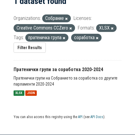
1 dataset found
Organizations:
Собрание
Licenses:
Creative Commons CCZero
Formats:
XLSX
Tags:
пратеничка група
соработка
Filter Results
Пратенички групи за соработка 2020-2024
Пратенички групи на Собранието за соработка со другите
парламенти 2020-2024
XLSX
JSON
You can also access this registry using the
API
(see
API Docs
).