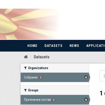
HOME
DATASETS
NEWS
APPLICAT
Skip
Datasets
to
content
Organizations
Собрание
1
Groups
1
Пратенички состав
1