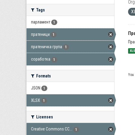
Org
Tags
X
парламент
1
Пра
пратеници
1
Пра
пратеничка група
1
XL
соработка
1
You 
Formats
JSON
1
XLSX
1
Licenses
Creative Commons CC...
1