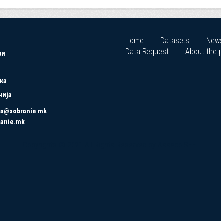
Home
Datasets
New
Data Request
About the p
ри
ка
нија
ta@sobranie.mk
ranie.mk
Copyrights © 2021 All Rights Reserved by Asseco SEE.