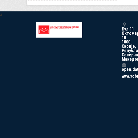
a
Бул.11
Октомв
10
1000
Скопје,
Републи
Северна
Македо
open.da
www.sob