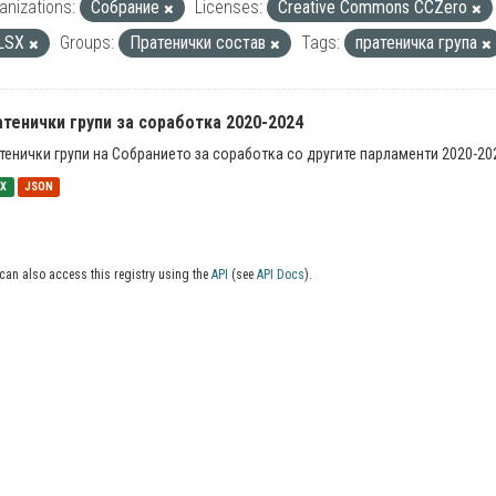
anizations:
Собрание
Licenses:
Creative Commons CCZero
LSX
Groups:
Пратенички состав
Tags:
пратеничка група
тенички групи за соработка 2020-2024
тенички групи на Собранието за соработка со другите парламенти 2020-20
SX
JSON
can also access this registry using the
API
(see
API Docs
).