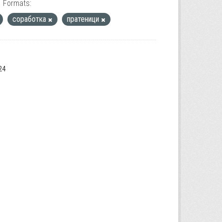
Formats:
соработка
пратеници
24