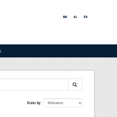
MK
AL
EN
L
Order by