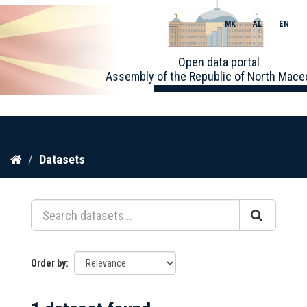
MK
AL
EN
Toggle
Open data portal
naviga
Assembly of the Republic of North Mace
Skip
Datasets
to
content
Order by