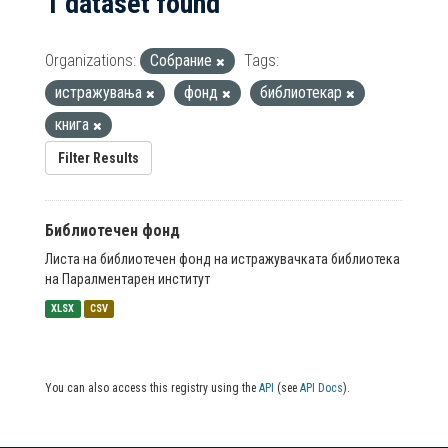
1 dataset found
Organizations:
Собрание
Tags:
истражувања
фонд
библиотекар
книга
Filter Results
Библиотечен фонд
Листа на библиотечен фонд на истражувачката библиотека
на Паралментарен институт
XLSX
CSV
You can also access this registry using the
API
(see
API Docs
).