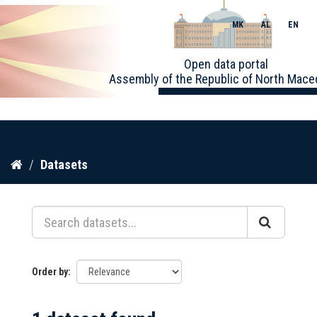
MK
AL
EN
Toggle
Open data portal
naviga
Assembly of the Republic of North Mace
Skip
Datasets
to
content
Order by