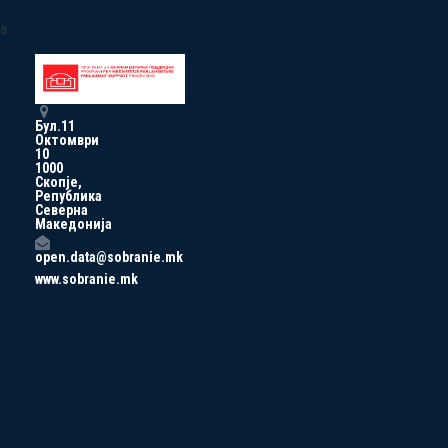
a
Бул.11
Октомври
10
1000
Скопје,
Република
Северна
Македонија
open.data@sobranie.mk
www.sobranie.mk