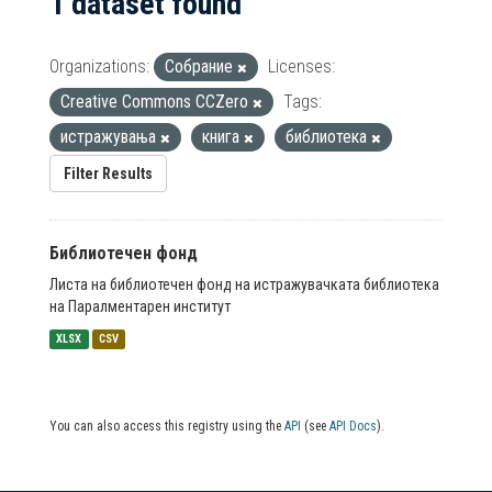
1 dataset found
Organizations:
Собрание
Licenses:
Creative Commons CCZero
Tags:
истражувања
книга
библиотека
Filter Results
Библиотечен фонд
Листа на библиотечен фонд на истражувачката библиотека
на Паралментарен институт
XLSX
CSV
You can also access this registry using the
API
(see
API Docs
).