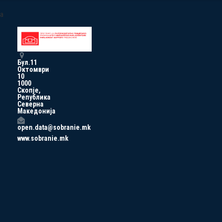
a
Бул.11
Октомври
10
1000
Скопје,
Република
Северна
Македонија
open.data@sobranie.mk
www.sobranie.mk