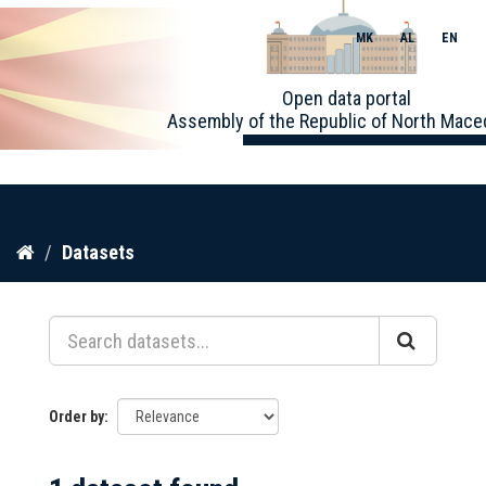
MK
AL
EN
Toggle
Open data portal
naviga
Assembly of the Republic of North Mace
Skip
Datasets
to
content
Order by