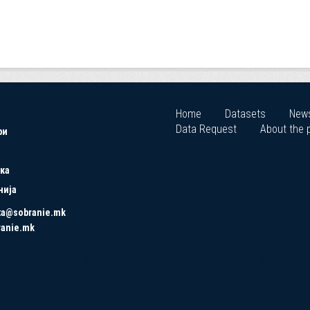
Home
Datasets
New
Data Request
About the p
ри
ка
нија
ta@sobranie.mk
ranie.mk
Copyrights © 2021 All Rights Reserved by Asseco SEE.