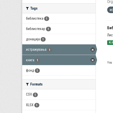
Org
Tags
и
библиотека
1
Би
библиотекар
1
Лис
донација
1
XL
истражувања
1
книга
1
You 
фонд
1
Formats
CSV
1
XLSX
1