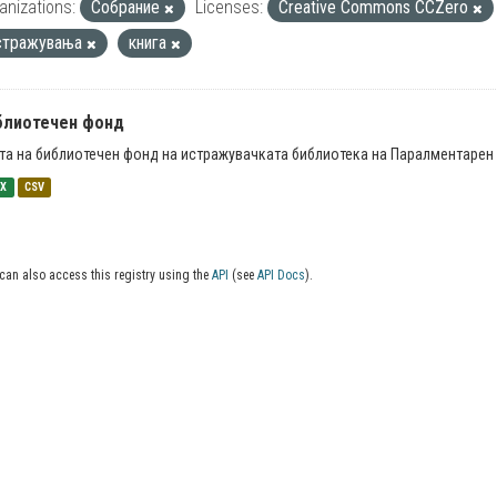
anizations:
Собрание
Licenses:
Creative Commons CCZero
стражувања
книга
блиотечен фонд
та на библиотечен фонд на истражувачката библиотека на Паралментарен 
SX
CSV
can also access this registry using the
API
(see
API Docs
).