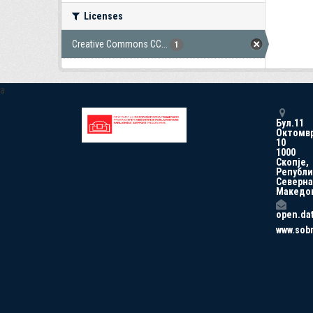
Licenses
Creative Commons CC...
1
a
Бул.11
Октомв
10
1000
Скопје,
Републи
Северна
Македо
open.da
www.sob