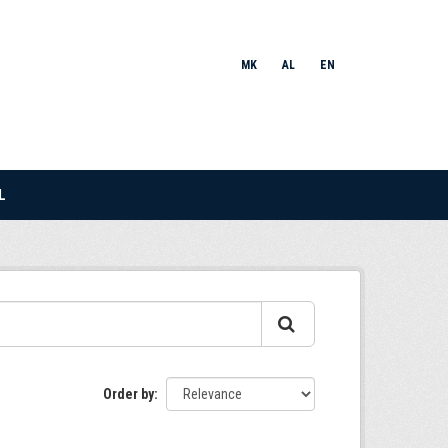
MK
AL
EN
L
Order by