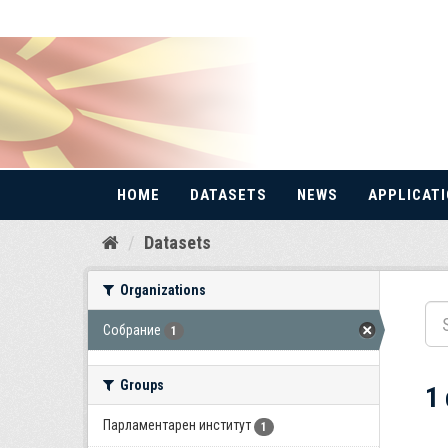
HOME
DATASETS
NEWS
APPLICAT
Skip
Datasets
to
content
Organizations
Собрание
1
Groups
1
Парламентарен институт
1