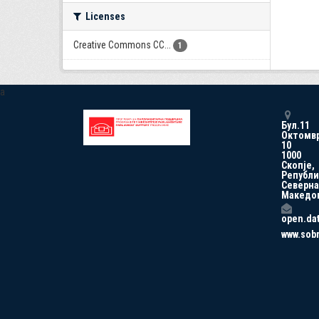
Licenses
Creative Commons CC...
1
a
Бул.11
Октомв
10
1000
Скопје,
Републи
Северна
Македо
open.da
www.sob