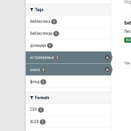
Org
Tags
библиотека
1
Би
Лис
библиотекар
1
XL
донација
1
истражувања
1
You 
книга
1
фонд
1
Formats
CSV
1
XLSX
1