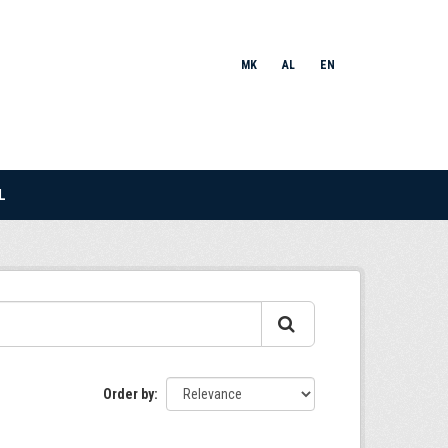
MK
AL
EN
L
Order by