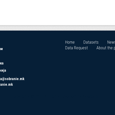
Home
Datasets
New
Data Request
About the p
ри
ка
нија
ta@sobranie.mk
ranie.mk
Copyrights © 2021 All Rights Reserved by Asseco SEE.