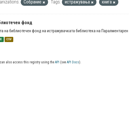
anizations:
Собрание
Tags:
истражувања
книга
блиотечен фонд
та на библиотечен фонд на истражувачката библиотека на Паралментарен 
SX
CSV
can also access this registry using the
API
(see
API Docs
).