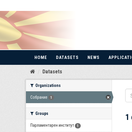
HOME
DATASETS
NEWS
APPLICAT
Skip
Datasets
to
content
Organizations
Собрание
1
Groups
1
Парламентарен институт
1