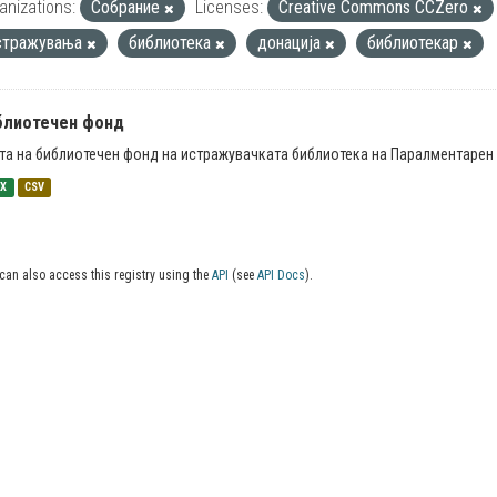
anizations:
Собрание
Licenses:
Creative Commons CCZero
стражувања
библиотека
донација
библиотекар
блиотечен фонд
та на библиотечен фонд на истражувачката библиотека на Паралментарен 
SX
CSV
can also access this registry using the
API
(see
API Docs
).