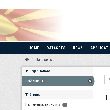
HOME
DATASETS
NEWS
APPLICAT
Skip
Datasets
to
content
Organizations
Собрание
1
Groups
1
Парламентарен институт
1