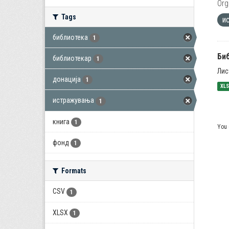
Org
Tags
и
библиотека
1
Би
библиотекар
1
Лис
донација
1
XL
истражувања
1
книга
1
You 
фонд
1
Formats
CSV
1
XLSX
1