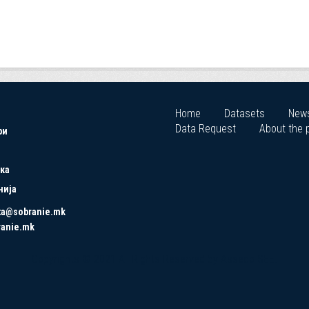
Home
Datasets
New
Data Request
About the p
ри
ка
нија
ta@sobranie.mk
ranie.mk
Copyrights © 2021 All Rights Reserved by Asseco SEE.