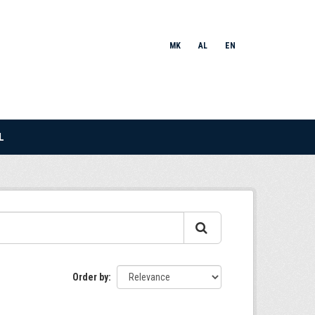
MK
AL
EN
L
Order by