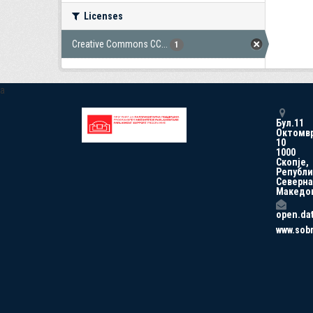
Licenses
Creative Commons CC...
1
a
Бул.11
Октомв
10
1000
Скопје,
Републи
Северна
Македо
open.da
www.sob