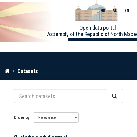
MK
AL
EN
Toggle
Open data portal
naviga
Assembly of the Republic of North Mace
Skip
Datasets
to
content
Order by