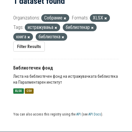
1 dataset found
Organizations:
Собрание
Formats:
XLSX
Tags:
истражувања
библиотекар
книга
библиотека
Filter Results
Библиотечен фонд
Листа на библиотечен фонд на истражувачката библиотека
на Паралментарен институт
XLSX
CSV
You can also access this registry using the
API
(see
API Docs
).