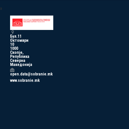
a
Бул.11
Октомври
10
1000
Скопје,
Република
Северна
Македонија
open.data@sobranie.mk
www.sobranie.mk