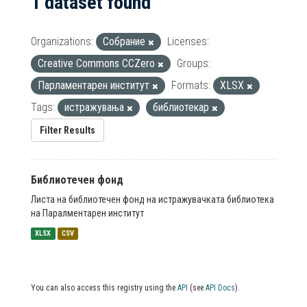
1 dataset found
Organizations:
Собрание
Licenses:
Creative Commons CCZero
Groups:
Парламентарен институт
Formats:
XLSX
Tags:
истражувања
библиотекар
Filter Results
Библиотечен фонд
Листа на библиотечен фонд на истражувачката библиотека
на Паралментарен институт
XLSX
CSV
You can also access this registry using the
API
(see
API Docs
).