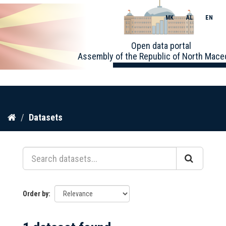
MK
AL
EN
Toggle
Open data portal
naviga
Assembly of the Republic of North Mace
Skip
Datasets
to
content
Order by