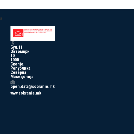
a
Бул.11
Октомври
10
1000
Скопје,
Република
Северна
Македонија
open.data@sobranie.mk
www.sobranie.mk