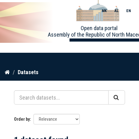
MK
AL
EN
Toggle
Open data portal
naviga
Assembly of the Republic of North Mace
Skip
Datasets
to
content
Order by