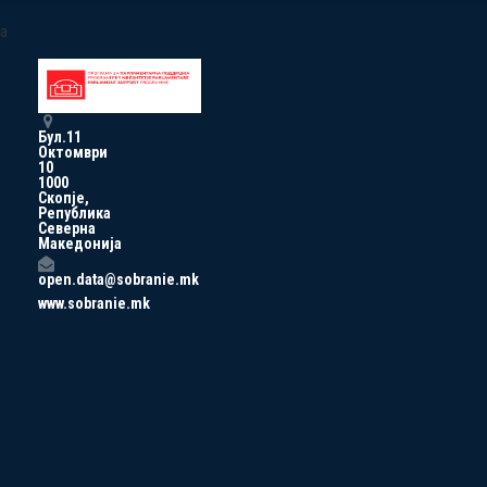
a
Бул.11
Октомври
10
1000
Скопје,
Република
Северна
Македонија
open.data@sobranie.mk
www.sobranie.mk