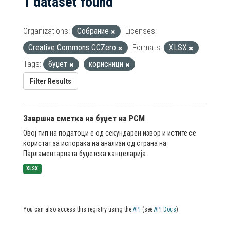
1 dataset found
Organizations:
Собрание
Licenses:
Creative Commons CCZero
Formats:
XLSX
Tags:
буџет
корисници
Filter Results
Завршна сметка на буџет на РСМ
Овој тип на податоци е од секундарен извор и истите се
користат за испорака на анализи од страна на
Парламентарната буџетска канцеларија
XLSX
You can also access this registry using the
API
(see
API Docs
).