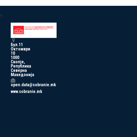
a
Бул.11
Октомври
10
1000
Скопје,
Република
Северна
Македонија
open.data@sobranie.mk
www.sobranie.mk