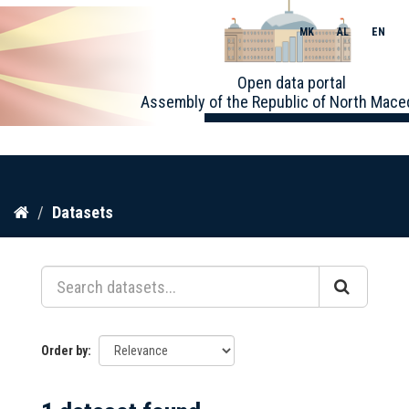
MK
AL
EN
Toggle
Open data portal
naviga
Assembly of the Republic of North Mace
Skip
Datasets
to
content
Order by