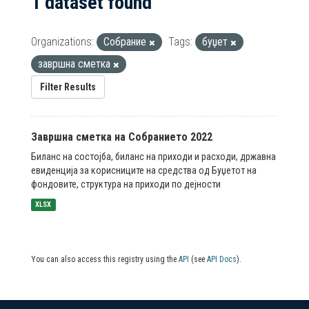
1 dataset found
Organizations:
Собрание
Tags:
буџет
завршна сметка
Filter Results
Завршна сметка на Собранието 2022
Биланс на состојба, биланс на приходи и расходи, државна
евиденција за корисниците на средства од Буџетот на
фондовите, структура на приходи по дејности
XLSX
You can also access this registry using the
API
(see
API Docs
).