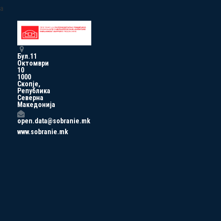
a
Бул.11
Октомври
10
1000
Скопје,
Република
Северна
Македонија
open.data@sobranie.mk
www.sobranie.mk