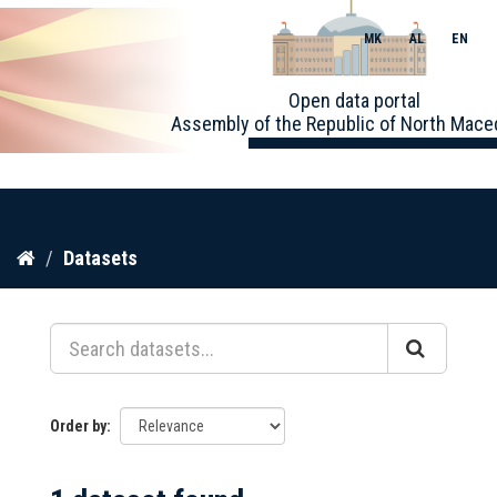
MK
AL
EN
Toggle
Open data portal
naviga
Assembly of the Republic of North Mace
Skip
Datasets
to
content
Order by